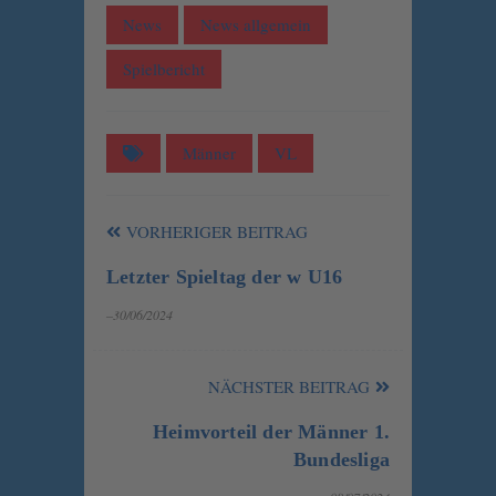
News
News allgemein
Spielbericht
Männer
VL
VORHERIGER BEITRAG
Letzter Spieltag der w U16
–30/06/2024
NÄCHSTER BEITRAG
Heimvorteil der Männer 1.
Bundesliga