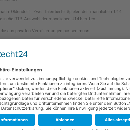
 nach Oldendorf. Zwei talentierte Spieler der männlichen U14
e in die RTB-Auswahl der männlichen U14 berufen.
die aus privaten Verpflichtungen passen muss.
hrere Jahre zusammen und starten bereits in den Männer-
eits ihre ersten Einsätze in der 2. Bundesliga.
cob Hasenjäger und Betreuer Alexander Mager (Spieler der 1.
stmöglichen Platzierung. Die Mannschaft geht gut vorbereitet in
d wünschen viel Erfolg!
se DM m U16