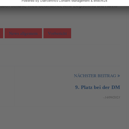
 Ruben Schulte, Theo Geldmacher, Arne Zieglschmid und Hanno
News allgemein
Vorbericht
NÄCHSTER BEITRAG
9. Platz bei der DM
–14/09/2023