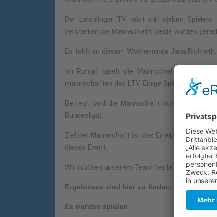
Der Leichlinger TV reist mit sieben Spielern
verstärken die Mannschaft. Beide wurden gerad
Es fehlt an diesem Wochenende Jana Richrath, 
Im Rumpf spielt die Mannschaft bereits me
mannschaften des LTV. Einige Spieler fanden ber
Betreut wird die Mannschaft durch Trainer Ja
Bundesliga).
Ziel der Mannschaft ist das Erreichen einer be
dieses Event.
Wir drücken unserem Team feste die Daumen un
Ergebnisse sind hier zu finden:
Ergebnis
Es werden spielen: