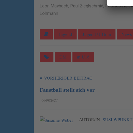
Leon Maybach, Paul Zieglschmid, Paul Kloster,
Lohmann
Jugend
Jugend U 16 m
News
DM
m U16
VORHERIGER BEITRAG
Faustball stellt sich vor
–06/09/2023
AUTOR/IN
SUSI WPUNKT