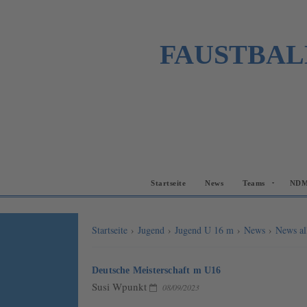
FAUSTBAL
Startseite
News
Teams
NDM
Startseite
›
Jugend
›
Jugend U 16 m
›
News
›
News al
Deutsche Meisterschaft m U16
Susi Wpunkt
08/09/2023