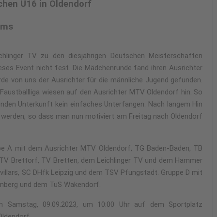
chen U16 in Oldendorf
ams
ichlinger TV zu den diesjährigen Deutschen Meisterschaften
dieses Event nicht fest. Die Mädchenrunde fand ihren Ausrichter
urde von uns der Ausrichter für die männliche Jugend gefunden.
 Faustballliga wiesen auf den Ausrichter MTV Oldendorf hin. So
enden Unterkunft kein einfaches Unterfangen. Nach langem Hin
werden, so dass man nun motiviert am Freitag nach Oldendorf
ruppe A mit dem Ausrichter MTV Oldendorf, TG Baden-Baden, TB
TV Brettorf, TV Bretten, dem Leichlinger TV und dem Hammer
illars, SC DHfk Leipzig und dem TSV Pfungstadt. Gruppe D mit
rnberg und dem TuS Wakendorf.
m Samstag, 09.09.2023, um 10:00 Uhr auf dem Sportplatz
Oldendorf.