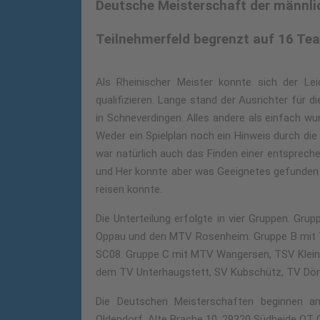
Deutsche Meisterschaft der männli
Teilnehmerfeld begrenzt auf 16 Te
Als Rheinischer Meister konnte sich der Le
qualifizieren. Lange stand der Ausrichter für 
in Schneverdingen. Alles andere als einfach w
Weder ein Spielplan noch ein Hinweis durch die
war natürlich auch das Finden einer entsprech
und Her konnte aber was Geeignetes gefunden 
reisen konnte.
Die Unterteilung erfolgte in vier Gruppen. G
Oppau und den MTV Rosenheim. Gruppe B mit 
SC08. Gruppe C mit MTV Wangersen, TSV Kleinv
dem TV Unterhaugstett, SV Kubschütz, TV Dö
Die Deutschen Meisterschaften beginnen a
Oldendorf, Alte Brache 10, 29320 Südheide OT 