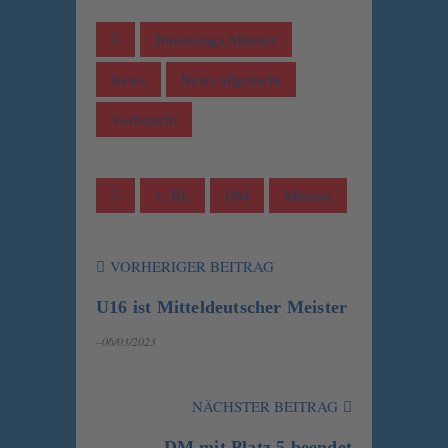
Bundesliga Männer
News
News allgemein
Vorbericht
1. BL
DM
Männer
VORHERIGER BEITRAG
U16 ist Mitteldeutscher Meister
–06/03/2023
NÄCHSTER BEITRAG
DM mit Platz 5 beendet