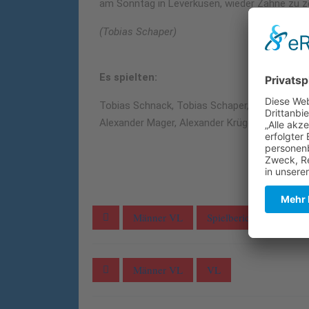
am Sonntag in Leverkusen, wieder Zähne zu z
(Tobias Schaper)
Es spielten:
Tobias Schnack, Tobias Schaper, Lukas Mage
Alexander Mager, Alexander Krüger, Maurice Z
Männer VL
Spielbericht
Männer VL
VL