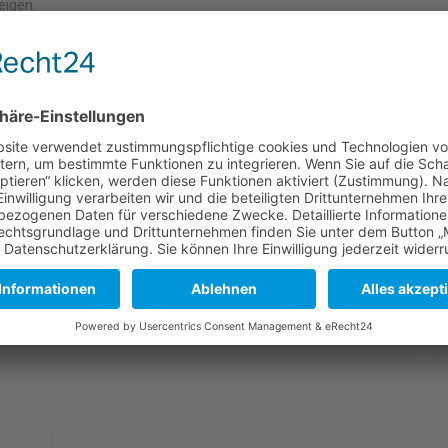
eigen.
r, Tim Weber (verletzt), Timo Tiemesmann, Jan Horsthemke,
abka fehlte aus beruflichen Gründen