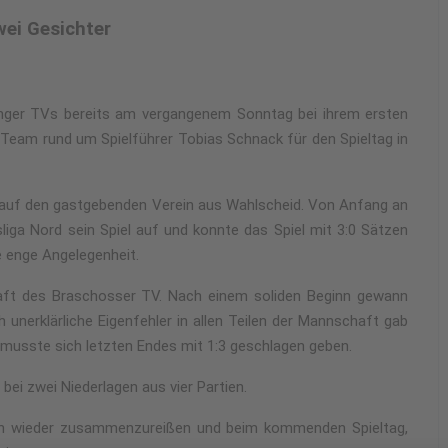
wei Gesichter
nger TVs bereits am vergangenem Sonntag bei ihrem ersten
s Team rund um Spielführer Tobias Schnack für den Spieltag in
 auf den gastgebenden Verein aus Wahlscheid. Von Anfang an
iga Nord sein Spiel auf und konnte das Spiel mit 3:0 Sätzen
ne enge Angelegenheit.
aft des Braschosser TV. Nach einem soliden Beginn gewann
 unerklärliche Eigenfehler in allen Teilen der Mannschaft gab
d musste sich letzten Endes mit 1:3 geschlagen geben.
bei zwei Niederlagen aus vier Partien.
ich wieder zusammenzureißen und beim kommenden Spieltag,