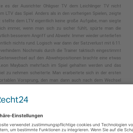
e es der Ausrichter Ohligser TV dem Leichlinger TV nicht
LTV das Spiel. Anders als in den vorherigen Spielen, zeigte
tz stellte dem LTV eigentlich keine große Aufgabe, man siegte
tlich immer, wenn man sich zu sicher fühlt, spürte man die
utlich besserem Angriff und Abwehr. Immer wieder unterliefen
ntlich nichts rund. Logisch war dann der Satzverlust mit 6:11.
 verhindern. Nochmals durch die Trainer taktisch eingestimmt
 Seitenwechsel auf den Abwehrpositionen brachte eine etwas
 Leon Maybach mehrfach im Spiel gehalten werden und das
el zu nehmen scheiterte. Man erarbeitete sich in der ersten
fortablen Vorsprung, den man dann auch nach dem Wechsel
e.
igt der LTV weiterhin den ersten Tabellenplatz und will diesen
en bestätigen. Ziel ist die Teilnahme an den Norddeutschen
tages in Leverkusen ist 10:00 Uhr. Es greift die 2G+ Regel.
rainer sind sehr stolz auf unsere Mannschaft. Auch unsere