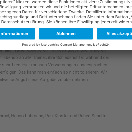
ben heute eine tolle Leistung und eine wichtige Rolle für das
 deutlich Steine in den Weg legen und ihnen zeigen, was in
tark, haben schon eine gute Spielübersicht und konnten ihren
 das Team sind. Einfach toll! Die anderen drei Leistungsträger
n. Schwankungen haben wir ja immer, daran müssen wir bis zur
lle Trainer appellieren, Fairness gegen über anderen
 Ebenso an alle Trainer, ihre Schiedsrichter während der
eute schützen. Hier müssen Verwarnungen ausgesprochen
 erfolgen. Das kann man einfach so nicht tolerieren. Wir
 teilweise Angst diese Aufgabe zu übernehmen.
chmid, Hanno Lohmann, Paul Kloster und Ruben Schulte