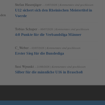
Stefan Hasenjäger
– 13/07/2026
|
Kommentare sind geschlossen
U12 sichert sich den Rheinischen Meistertitel in
nden
Voerde
Tobias Schaper
– 06/07/2026
|
Kommentare sind geschlossen
4:0 Punkte für die Verbandsliga Männer
C_Weber
– 02/07/2026
|
Kommentare sind geschlossen
Erster Sieg für die Bundesliga
Susi Wpunkt
– 21/06/2026
|
Kommentare sind geschlossen
Silber für die männliche U16 in Braschoß