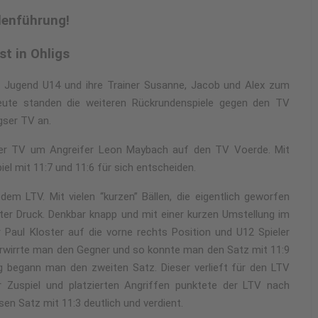
lenführung!
t in Ohligs
he Jugend U14 und ihre Trainer Susanne, Jacob und Alex zum
 Heute standen die weiteren Rückrundenspiele gegen den TV
gser TV an.
linger TV um Angreifer Leon Maybach auf den TV Voerde. Mit
l mit 11:7 und 11:6 für sich entscheiden.
m LTV. Mit vielen “kurzen” Bällen, die eigentlich geworfen
er Druck. Denkbar knapp und mit einer kurzen Umstellung im
r Paul Kloster auf die vorne rechts Position und U12 Spieler
erwirrte man den Gegner und so konnte man den Satz mit 11:9
g begann man den zweiten Satz. Dieser verlieft für den LTV
 Zuspiel und platzierten Angriffen punktete der LTV nach
en Satz mit 11:3 deutlich und verdient.