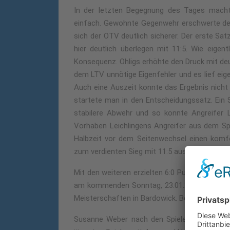
In der letzten Begegnung des Tages macht
einfach. Gewohnte Gegenwehr erschwerte dem 
sich der OTV deutlich sicherer. Der erste Sa
hier deutlich überlegen mit 11:5. Wie eigen
Konsequenz. Ohligs erhöhte den Druck mit de
dem LTV unnötige Eigenfehler und es lief eige
Auch eine Auszeit konnte das Ergebnis nicht
startete man in den Entscheidungssatz. Ein
stabilere Abwehr und so konnte Angreifer
Vorhaben Leichlingens Angreifer aus dem Spi
Halbzeit vor dem Seitenwechsel einen kom
zum verdienten Sieg mit 11:5 ausbauen konnt
Mit den weiteren erzielten 6:0 Punkten verteid
am kommenden Sonntag, 23.01.22, in Leverkus
Meisterschaften in Bardowick. Beginn des Spiel
Susanne Weber nach den Spielen: “Wir als T