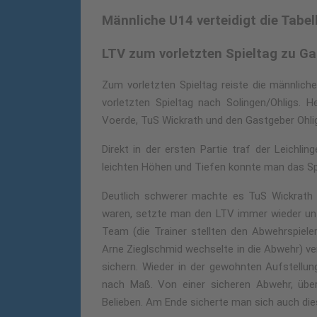
Männliche U14 verteidigt die Tabel
LTV zum vorletzten Spieltag zu Gas
Zum vorletzten Spieltag reiste die männlic
vorletzten Spieltag nach Solingen/Ohligs.
Voerde, TuS Wickrath und den Gastgeber Ohli
Direkt in der ersten Partie traf der Leich
leichten Höhen und Tiefen konnte man das Spie
Deutlich schwerer machte es TuS Wickrath de
waren, setzte man den LTV immer wieder unt
Team (die Trainer stellten den Abwehrspiele
Arne Zieglschmid wechselte in die Abwehr) v
sichern. Wieder in der gewohnten Aufstellun
nach Maß. Von einer sicheren Abwehr, über
Belieben. Am Ende sicherte man sich auch dies