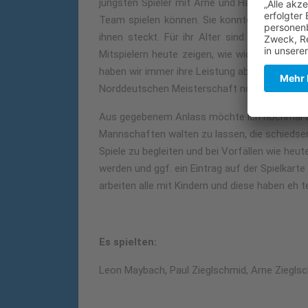
jüngsten Spieler mit Arne und Hanno (U12) ha
Team spielen können. Sie konnten dem Gegner
ihnen steckt. Für ihr Alter sind sie sehr s
Mitspielern heute zeigen, wie wichtig sie für
haben wir immer ihre Leistung abrufen könne
Norddeutschen Meisterschaft noch arbeiten.
Aus gegebenem Anlass möchte ich nochmal an a
Mannschaften walten zu lassen, die schiedsen.
Spiele zu begleiten und bei Vorfällen wie h
werden und ggf. ein Eintrag auf der Spielkarte
arbeiten alle mit Kindern und diese haben eh
Es spielten:
Leon Maybach, Paul Zieglschmid, Arne Ziegls