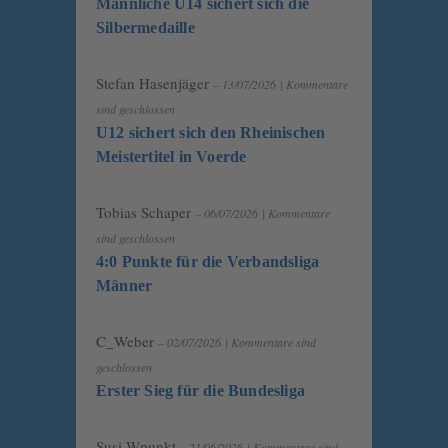
Männliche U14 sichert sich die
Silbermedaille
Stefan Hasenjäger
– 13/07/2026
|
Kommentare
sind geschlossen
U12 sichert sich den Rheinischen
Meistertitel in Voerde
Tobias Schaper
– 06/07/2026
|
Kommentare
sind geschlossen
4:0 Punkte für die Verbandsliga
Männer
C_Weber
– 02/07/2026
|
Kommentare sind
geschlossen
Erster Sieg für die Bundesliga
Susi Wpunkt
– 21/06/2026
|
Kommentare sind