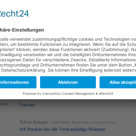
Susi Wpunkt
– 13/07/2026
|
Kommentare sind geschlossen
Männliche U14 sichert sich die Silbermedaille
Stefan Hasenjäger
– 13/07/2026
|
Kommentare sind geschlossen
U12 sichert sich den Rheinischen Meistertitel in
nden
Voerde
Tobias Schaper
– 06/07/2026
|
Kommentare sind geschlossen
4:0 Punkte für die Verbandsliga Männer