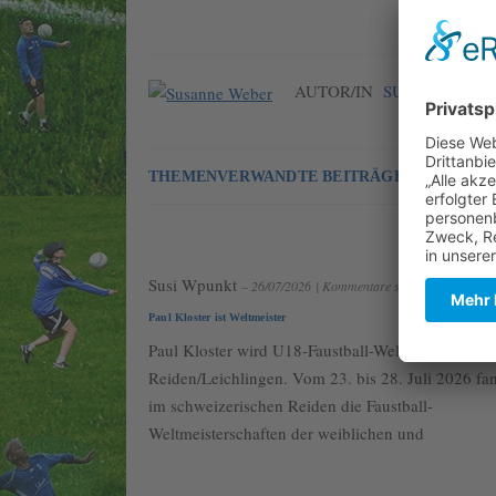
AUTOR/IN
SUSI WPUNKT
THEMENVERWANDTE BEITRÄGE
Susi Wpunkt
– 26/07/2026
|
Kommentare sind geschlossen
Paul Kloster ist Weltmeister
Paul Kloster wird U18-Faustball-Weltmeister
Reiden/Leichlingen. Vom 23. bis 28. Juli 2026 fa
im schweizerischen Reiden die Faustball-
Weltmeisterschaften der weiblichen und