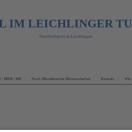
L IM LEICHLINGER T
Faustballsport in Leichlingen
 / MDM / DM
Nord-/Mitteldeutsche Meisterschaften
Kontakt
Wir 