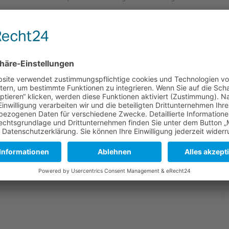
ekt vier Punkte auf unserem Konto, welche sehr wichtig sind,
e 2. Bundesliga wieder das gesteckte Saisonziel ist!
r Mager, Maurice Zabka, Timo Tiemesmann, Christian Weber,
mein
Spielbericht