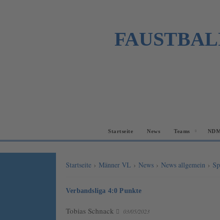
FAUSTBAL
Startseite
News
Teams
NDM
Startseite
›
Männer VL
›
News
›
News allgemein
›
Sp
Verbandsliga 4:0 Punkte
Tobias Schnack
03/05/2023