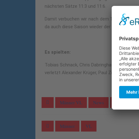
nächsten Sätze 11:3 und 11:6.
Damit verbuchen wir nach dem 1. Spieltag dir
da auch diese Saison wieder der Aufstieg in di
Es spielten:
Tobias Schnack, Chris Dabringhaus, Alexande
verletzt Alexander Krüger, Paul Zieglschmid
Männer VL
News
News allge
Männer
VL