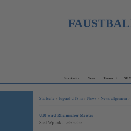
FAUSTBAL
Startseite
News
Teams
NDM
Startseite
›
Jugend U18 m
›
News
›
News allgemein
U18 wird Rheinischer Meister
Susi Wpunkt
26/11/2024