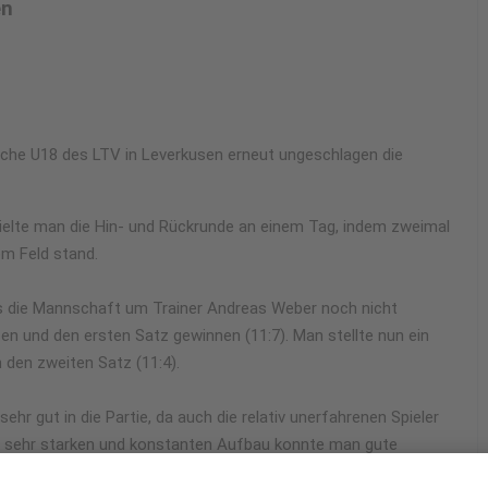
en
iche U18 des LTV in Leverkusen erneut ungeschlagen die
ielte man die Hin- und Rückrunde an einem Tag, indem zweimal
m Feld stand.
s die Mannschaft um Trainer Andreas Weber noch nicht
en und den ersten Satz gewinnen (11:7). Man stellte nun ein
den zweiten Satz (11:4).
ehr gut in die Partie, da auch die relativ unerfahrenen Spieler
nen sehr starken und konstanten Aufbau konnte man gute
t zwei gewonnen Spielen zum Rheinischen Meister der