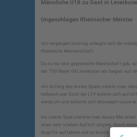
Männliche U18 zu Gast in Leverkus
Ungeschlagen Rheinischer Meister
Am vergangen Sonntag erlangte sich die männl
Rheinische Meisterschaft.
Da es nur eine gegnerische Mannschaft gab, sp
der TSV Bayer 04 Leverkusen als Gegner auf de
Am Anfang des ersten Spiels merkte man, das
hellwach war. Doch der LTV konnte sich aufraff
wenig um und sicherte sich deswegen souverän 
Ins zweite Spiel startete man dieses Mal direkt s
einen sehr starken Auftritt zeigten. Durch ei
Angriffe auffahren und so krönte man sich mi