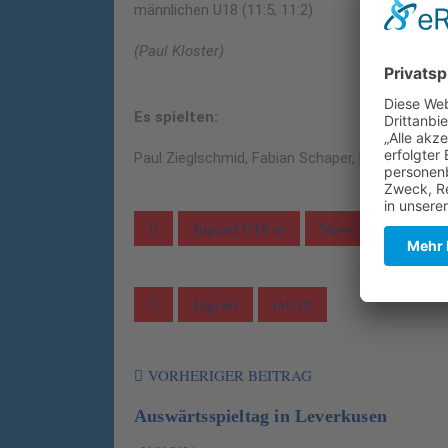
männlichen U18 (11:5, 11:2)
(Paul Kloster)
Es spielten:
Paul Zieglschmid, Fabian Schaper, Ruben Schult
Jugend U18 m
News
News all
Jugend
mU18
VORHERIGER BEITRAG
Auswärtsspieltag in Leverkusen