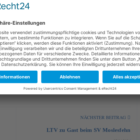
e, Lennard Schröer, Srivignesh Karthikeyan und Paul Kloster
gemein
Spielbericht
NÄCHSTER BEITRAG
LTV zu Gast beim SV Moslesfehn