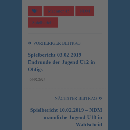
Maenner 45
NDM
Spielbericht
VORHERIGER BEITRAG
Spielbericht 03.02.2019
Endrunde der Jugend U12 in
Ohligs
–06/02/2019
NÄCHSTER BEITRAG
Spielbericht 10.02.2019 – NDM
männliche Jugend U18 in
Wahlscheid