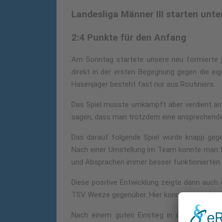
Landesliga Männer III starten unte
2:4 Punkte für den Anfang
Am Sonntag startete unsere neu formierte j
direkt in der ersten Begegnung gegen die ei
Hasenjäger besteht fast nur aus Routiniers.
Das Spiel musste umkämpft aber verdient an
sagen, dass man trotzdem eine ansprechende
Das darauf folgende Spiel wurde knapp gegen
Nach einer Umstellung im Team konnte man fe
und Absprachen immer besser funktionierten.
Diese positive Entwicklung zeigte dann auch 
TSV Weeze gegenüber. Hier konnte man einen d
Nach einem guten Einstieg in die Landeslig