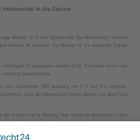
r Heimvorteil in die Saison
unge Männer III in den Spielbetrieb. Die Mannschaft musste
gene Männer IV antreten. Die Männer IV um Angreifer Stefan
 Leichlingen IV abgegeben werden (0:2). Trotzdem muss man
 Leistung zeigen konnte.
 den routinierten TKD Duisburg mit 9:11 und 9:11 verloren.
ststellen, dass die Mannschaft immer besser ins Spiel fand
in der letzten Partie Wirkung. Hier stand die Mannschaft dem
eutlichen Sieg mit 11:1 und 11:4 einfahren.
a kann die 3. Mannschaft des Leichlinger TV stolz auf die