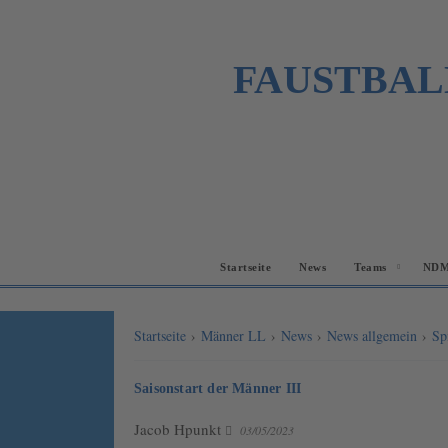
FAUSTBAL
Startseite
News
Teams
NDM
Startseite
›
Männer LL
›
News
›
News allgemein
›
Sp
Saisonstart der Männer III
Jacob Hpunkt
03/05/2023