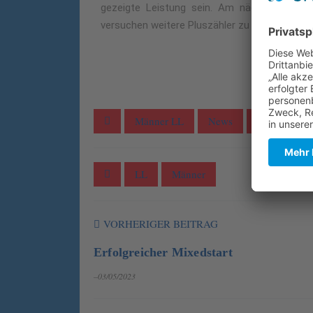
gezeigte Leistung sein. Am nächsten Spiel
versuchen weitere Pluszähler zu erzielen, um s
Männer LL
News
News allgem
LL
Männer
VORHERIGER BEITRAG
Erfolgreicher Mixedstart
–03/05/2023