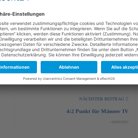
tag (07.05.2023 in Overath) wird man weiter angreifen und
ich in der Landesliga zu etablieren.
ein
Spielbericht
NÄCHSTER BEITRAG
4:2 Punkt für Männer IV
–03/05/2023