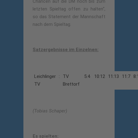
Chancen auf die DM noch bis zum
letzten Spieltag offen zu halten“,
so das Statement der Mannschaft
nach dem Spieltag.
Satzergebnisse im Einzelnen:
Leichlinger
:
TV
5:4
10:12
11:13
11:7
8:
TV
Brettorf
(Tobias Schaper)
Es spielten: