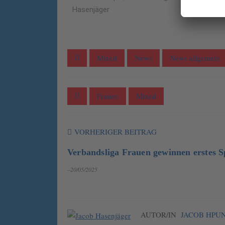
Hasenjäger
Mixed
News
News allgemein
Frauen
Mixed
VORHERIGER BEITRAG
Verbandsliga Frauen gewinnen erstes S
–20/05/2025
AUTOR/IN
JACOB HPU