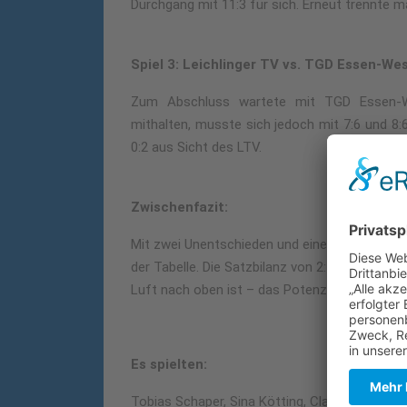
Durchgang mit 11:3 für sich. Erneut trennte 
Spiel 3: Leichlinger TV vs. TGD Essen-Wes
Zum Abschluss wartete mit TGD Essen-We
mithalten, musste sich jedoch mit 7:6 und 8:
0:2 aus Sicht des LTV.
Zwischenfazit:
Mit zwei Unentschieden und einer Niederlage 
der Tabelle. Die Satzbilanz von 2:4 und eben
Luft nach oben ist – das Potenzial, weiter vor
Es spielten:
Tobias Schaper, Sina Kötting, Claudia Kloster