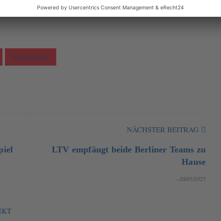
Spielbericht
NÄCHSTER BEITRAG
piel
LTV empfängt beide Berliner Teams zu
Hause
–20/05/2025
NKT