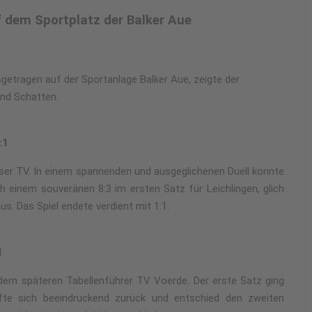
 dem Sportplatz der Balker Aue
getragen auf der Sportanlage Balker Aue, zeigte der
und Schatten.
:1
igser TV. In einem spannenden und ausgeglichenen Duell konnte
h einem souveränen 8:3 im ersten Satz für Leichlingen, glich
s. Das Spiel endete verdient mit 1:1.
1
em späteren Tabellenführer TV Voerde. Der erste Satz ging
fte sich beeindruckend zurück und entschied den zweiten