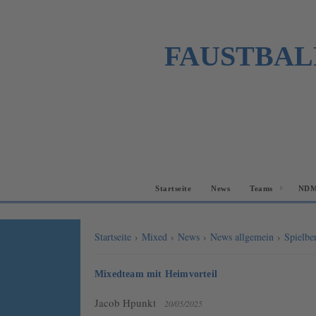
FAUSTBAL
Startseite
News
Teams
NDM
Startseite
›
Mixed
›
News
›
News allgemein
›
Spielbe
Mixedteam mit Heimvorteil
Jacob Hpunkt
20/05/2025