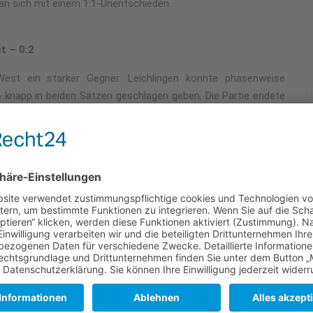
man sich mit einem 1:1-Unentschieden.
t – 0:2
st ein starker Gegner. Leichlingen konnte phasenweise
6 knapp in beiden Sätzen geschlagen geben. Die Partie endete
steht der Leichlinger TV nach dem ersten Spieltag auf Rang 3
so 2:4 Punkten zeigt, dass in den kommenden Spieltagen noch
ne mitzuspielen, ist jedoch klar erkennbar.
, Stephan Schog, Niklas Schäfer, Sophia Lohmann, Leni