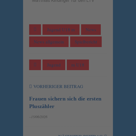
Matthias Kindinger für den LTV
Jugend U18 m
News
News allgemein
Spielbericht
Jugend
m U18
VORHERIGER BEITRAG
Frauen sichern sich die ersten
Pluszähler
–15/06/2026