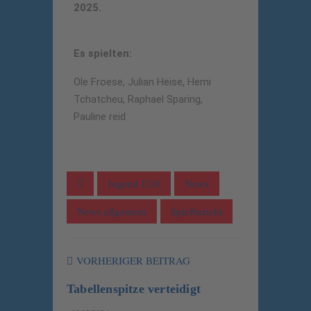
2025.
Es spielten:
Ole Froese, Julian Heise, Hemi
Tchatcheu, Raphael Sparing,
Pauline reid
Jugend U10
News
News allgemein
Spielbericht
VORHERIGER BEITRAG
Tabellenspitze verteidigt