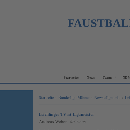
FAUSTBAL
Startseite
News
Teams
NDM
Startseite
›
Bundesliga Männer
›
News allgemein
›
Lei
Leichlinger TV ist Ligameister
Andreas Weber
07/07/2019