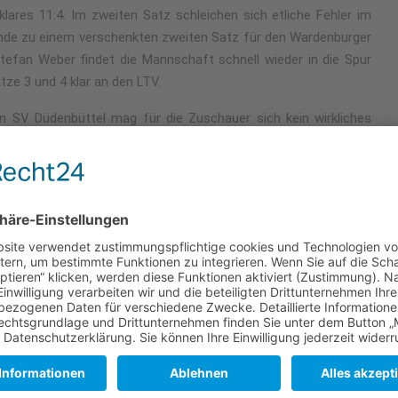
klares 11:4. Im zweiten Satz schleichen sich etliche Fehler im
Ende zu einem verschenkten zweiten Satz für den Wardenburger
efan Weber findet die Mannschaft schnell wieder in die Spur
tze 3 und 4 klar an den LTV.
n SV Düdenbüttel mag für die Zuschauer sich kein wirkliches
Angreifer kämpft das Team aus Düdenbüttel aufopferungsvoll,
, 11:7 und 11:5 lautet das Ergebnis nach knapp 40 Minuten.
rän als Staffelmeister die Saison in der 2. Bundesliga Nord.
eeindruckende Leistung”, so Trainer Andreas Weber. “Unser Ziel
 und hierfür müssen wir unsere beste Leistung abrufen. Die
ns in Leichlingen statt. Beginn 11 Uhr! Unter Heimvorteil hoffen
nnen. Gegner werden sein, der MTV Vorsfelde, der TSV Lola und
ue Relegationsregelung der DFBL. Das ist natürlich nochmal eine
 so Trainer Andreas Weber weiter. “Wir hoffen auf zahlreiche