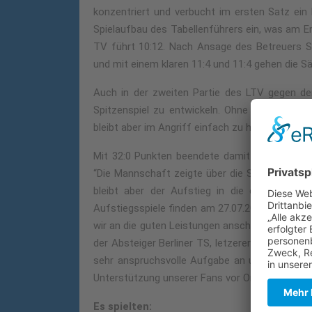
konzentriert und verbucht im ersten Satz ein 
Spielaufbau des Tabellenführers ein, was am 
TV führt 10:12. Nach Ansage des Betreuers St
und mit einem klaren 11:4 und 11:4 gehen die Sä
Auch in der zweiten Partie des LTV gegen de
Spitzenspiel zu entwickeln. Ohne wirklichen 
bleibt aber im Angriff einfach zu harmlos. 11:6
Mit 32:0 Punkten beendete damit der LTV souve
“Die Mannschaft zeigte über die Saison eine b
bleibt aber der Aufstieg in die ersten Liga
Aufstiegsspiele finden am 27.07.2019 hier bei u
wir an die guten Leistungen anschließen zu kö
der Absteiger Berliner TS, letzerer über die ne
sehr anspruchsvolle Aufgabe an unser Team!”,
Unterstützung unserer Fans vor Ort!”
Es spielten: