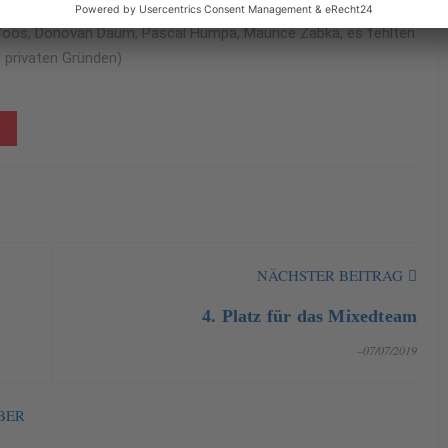
 Voos, Donovan Daum, Pascal Humpa, Maurice Zabka, es fehlten
 privaten Gründen)
n
NÄCHSTER BEITRAG
4. Platz für das Mixedteam
–07/07/2019
BER