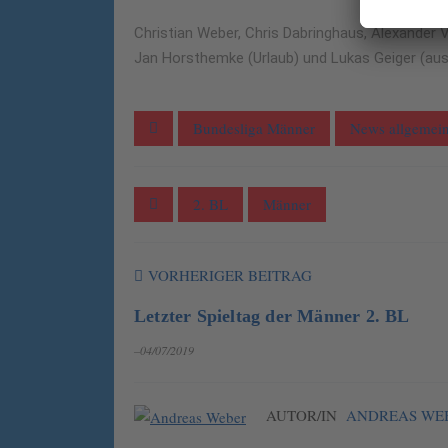
Christian Weber, Chris Dabringhaus, Alexander
Jan Horsthemke (Urlaub) und Lukas Geiger (aus
Bundesliga Männer
News allgemei
2. BL
Männer
VORHERIGER BEITRAG
Letzter Spieltag der Männer 2. BL
–04/07/2019
AUTOR/IN
ANDREAS WE