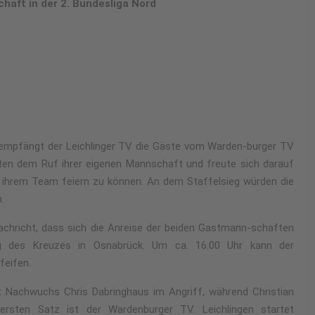
haft in der 2. Bundesliga Nord
d empfängt der Leichlinger TV die Gäste vom Warden-burger TV
ten dem Ruf ihrer eigenen Mannschaft und freute sich darauf
 ihrem Team feiern zu können. An dem Staffelsieg würden die
.
Nachricht, dass sich die Anreise der beiden Gastmann-schaften
ng des Kreuzes in Osnabrück. Um ca. 16:00 Uhr kann der
feifen.
t Nachwuchs Chris Dabringhaus im Angriff, während Christian
rsten Satz ist der Wardenburger TV. Leichlingen startet