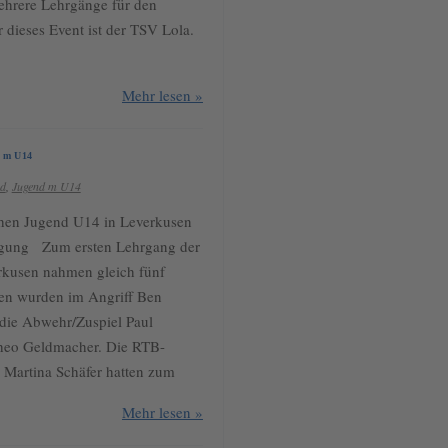
ehrere Lehrgänge für den
 dieses Event ist der TSV Lola.
Mehr lesen »
d m U14
nd
,
Jugend m U14
hen Jugend U14 in Leverkusen
ligung Zum ersten Lehrgang der
kusen nahmen gleich fünf
aden wurden im Angriff Ben
die Abwehr/Zuspiel Paul
Theo Geldmacher. Die RTB-
 Martina Schäfer hatten zum
Mehr lesen »