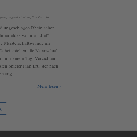
gend
,
Jugend U 16 m
,
Spielbericht
V ungeschlagen Rheinischer
hmerfeldes von nur “drei”
ge Meisterschafts-runde im
Dabei spielten alle Mannschaft
an nur einem Tag. Verzichten
ten Spieler Finn Ertl, der nach
etzung
Mehr lesen »
6