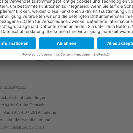
onalteam sichern sich in einem
meistertitel!! Am letzten
chwuchsangreifer mit seinem
en “Europameisterschaft in
and nahmen noch drei weitere
h und Italien teil. In einem
ich konnte sich Deutschland am
Mehr lesen »
nd
,
News allgemein
ockstedt mit Leichlinger
 Angriff für die Deutsche
 Am 13./14.07.2019 findet in
rschaft der weiblichen und
achwuchsangreifer Chris