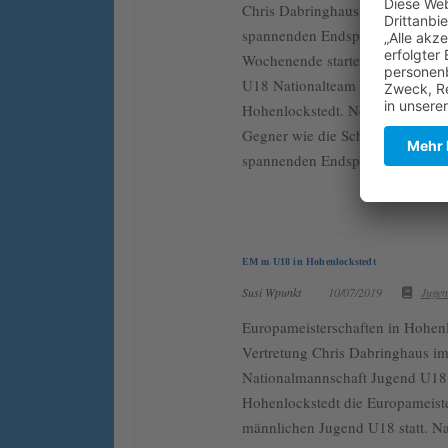
Chris Dabringhaus und sein Nati
spannenden Endspiel dem Europa
Wochenende startete der LTV Na
U18 Nationalteam in das Vorhab
Hohenlockstedt. Neben Deutschl
Gegner wie die Schweiz, Österreic
spannenden Endspiel mit Österre
EM m U18 in Hohenlockstedt
Susi Wpunkt
10/07/2019
Juge
Europameisterschaften in Hohenl
Vertretung Chris Dabringhaus im
Nationalmannschaft Jugend U18
Hohenlockstedt die Europameiste
männlichen Jugend U18 statt. N