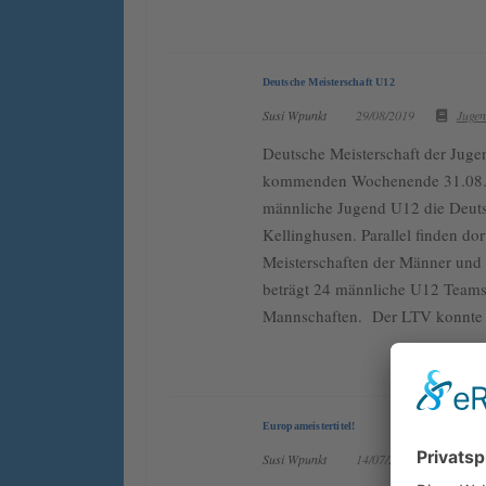
Deutsche Meisterschaft U12
Susi Wpunkt
29/08/2019
Juge
Deutsche Meisterschaft der Ju
kommenden Wochenende 31.08./0
männliche Jugend U12 die Deutsc
Kellinghusen. Parallel finden dor
Meisterschaften der Männer und 
beträgt 24 männliche U12 Teams
Mannschaften. Der LTV konnte s
Europameistertitel!
Susi Wpunkt
14/07/2019
Juge