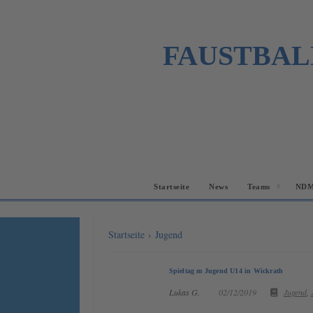
FAUSTBAL
Startseite
News
Teams
NDM
Startseite
›
Jugend
Spieltag m Jugend U14 in Wickrath
Lukas G.
02/12/2019
Jugend
,