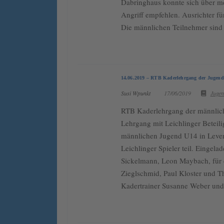
Dabringhaus konnte sich über m
Angriff empfehlen. Ausrichter für
Die männlichen Teilnehmer sind
14.06.2019 – RTB Kaderlehrgang der Jugen
Susi Wpunkt
17/06/2019
Juge
RTB Kaderlehrgang der männlic
Lehrgang mit Leichlinger Betei
männlichen Jugend U14 in Lever
Leichlinger Spieler teil. Eingel
Sickelmann, Leon Maybach, für 
Zieglschmid, Paul Kloster und 
Kadertrainer Susanne Weber und