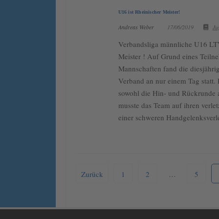
U16 ist Rheinischer Meister!
Andreas Weber
17/06/2019
Ju
Verbandsliga männliche U16 LT
Meister ! Auf Grund eines Teilne
Mannschaften fand die diesjähri
Verband an nur einem Tag statt. 
sowohl die Hin- und Rückrunde 
musste das Team auf ihren verletz
einer schweren Handgelenksverl
Zurück
1
2
…
5