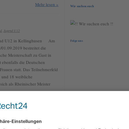
Mehr lesen »
Wir suchen euch
nd
,
Jugend U12
gend U12 in Kellinghusen Am
Folge uns
1.09.2019 bestreitet die
he Meisterschaft zu Gast in
t ebenfalls die Deutschen
Frauen statt. Das Teilnehmerfeld
 und 18 weibliche
ich als Rheinischer Meister
Mehr lesen »
nd
,
News